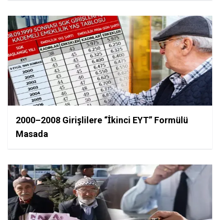
2000–2008 Girişlilere “İkinci EYT” Formülü
Masada