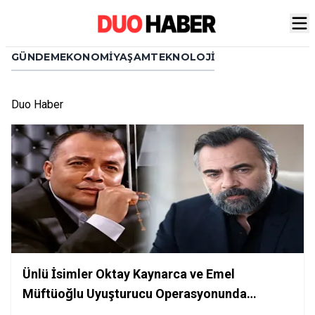
GÜNDEM
EKONOMI
YAŞAM
TEKNOLOJI
Duo Haber
Ünlü İsimler Oktay Kaynarca ve Emel
Müftüoğlu Uyuşturucu Operasyonunda
Gözaltına Alındı