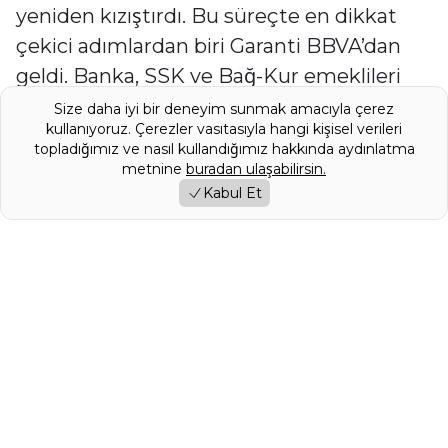
yeniden kızıştırdı. Bu süreçte en dikkat
çekici adımlardan biri Garanti BBVA’dan
geldi. Banka, SSK ve Bağ-Kur emeklileri
için geçerli yeni promosyon
Size daha iyi bir deneyim sunmak amacıyla çerez
kullanıyoruz. Çerezler vasıtasıyla hangi kişisel verileri
kampanyasının tüm detaylarını duyurdu.
topladığımız ve nasıl kullandığımız hakkında aydınlatma
Kampanya kapsamında emekli maaşını 3
metnine
buradan ulaşabilirsin.
yıl boyunca Garanti BBVA’dan almayı
Kabul Et
taahhüt eden vatandaşlar, hem yüksek
tutarlı nakit promosyon hem de alışveriş
ve sigorta işlemlerine bağlı bonus
ödüllerinden yararlanabiliyor.
Garanti BBVA yetkilileri, kampanyanın
özellikle artan yaşam maliyetleri karşısında
emeklilere önemli bir ek gelir fırsatı
sunduğunu vurgularken, Ocak 2026