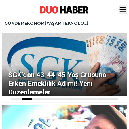
GÜNDEM
EKONOMI
YAŞAM
TEKNOLOJI
1991–2011 SSK Girişlilerine Erken
Emeklilik Kapısı Açıldı
…